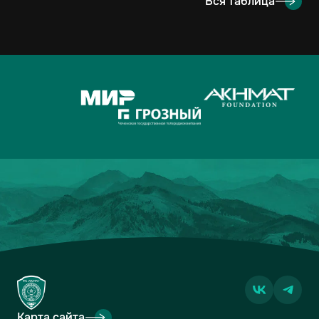
Вся таблица
9
ОРЕНБУРГ
2
2-4
3
10
КРЫЛЬЯ СОВЕТОВ
2
1-1
2
11
АХМАТ
2
2-3
1
12
ЛОКОМОТИВ
2
2-3
1
13
ДИНАМО-МОСКВА
2
1-2
1
14
ФАКЕЛ
2
3-5
0
15
РОДИНА
2
2-7
0
16
АКРОН
2
1-7
0
Карта сайта