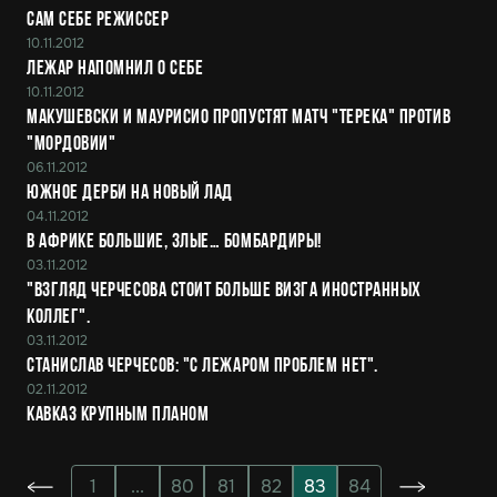
Сам себе режиссер
10.11.2012
Лежар напомнил о себе
10.11.2012
Макушевски и Маурисио пропустят матч "Терека" против
"Мордовии"
06.11.2012
Южное дерби на новый лад
04.11.2012
В Африке большие, злые… бомбардиры!
03.11.2012
"Взгляд Черчесова стоит больше визга иностранных
коллег".
03.11.2012
Станислав Черчесов: "С Лежаром проблем нет".
02.11.2012
Кавказ крупным планом
1
...
80
81
82
83
84