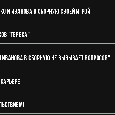
о и Иванова в сборную своей игрой
ов "Терека"
 Иванова в сборную не вызывает вопросов"
 карьере
льствием!