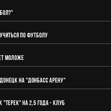
тбол?"
кучиться по футболу
ет моложе
Донецк на "Донбасс Арену"
"Терек" на 2,5 года - клуб