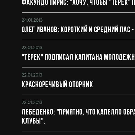
Факундо Пирис: "Хочу, чтобы "Терек" 
24.01.2013
Олег Иванов: Короткий и средний пас -
23.01.2013
"Терек" подписал капитана молодежн
22.01.2013
Красноречивый опорник
22.01.2013
Лебеденко: "Приятно, что Капелло об
клубы".