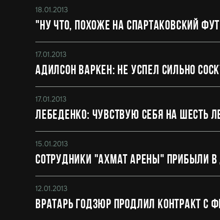
18.01.2013
"Ну что, похоже на спартаковский фу
17.01.2013
Адилсон Варкен: не успел сильно сос
17.01.2013
Лебеденко: чувствую себя на шесть л
15.01.2013
Сотрудники "Ахмат Арены" прибыли в 
12.01.2013
Вратарь Годзюр продлил контракт с ФК 