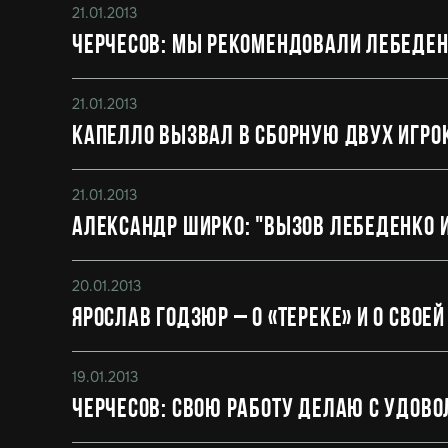
21.01.2013
Черчесов: мы рекомендовали Лебеденк
21.01.2013
Капелло вызвал в сборную двух игрок
21.01.2013
Александр Ширко: "Вызов Лебеденко и
20.01.2013
Ярослав Годзюр – о «Тереке» и о своей
19.01.2013
Черчесов: свою работу делаю с удово