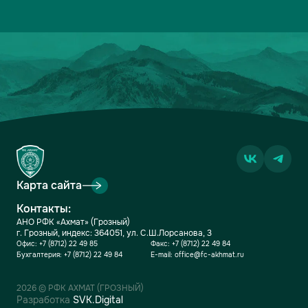
13
ДИНАМО-МОСКВА
2
1-2
1
14
ФАКЕЛ
2
3-5
0
15
РОДИНА
2
2-7
0
16
АКРОН
2
1-7
0
Карта сайта
Контакты:
АНО РФК «Ахмат» (Грозный)
г. Грозный, индекс: 364051, ул. С.Ш.Лорсанова, 3
Офис:
+7 (8712) 22 49 85
Факс:
+7 (8712) 22 49 84
Бухгалтерия:
+7 (8712) 22 49 84
E-mail:
office@fc-akhmat.ru
2026 © РФК АХМАТ (ГРОЗНЫЙ)
Разработка
SVK.Digital