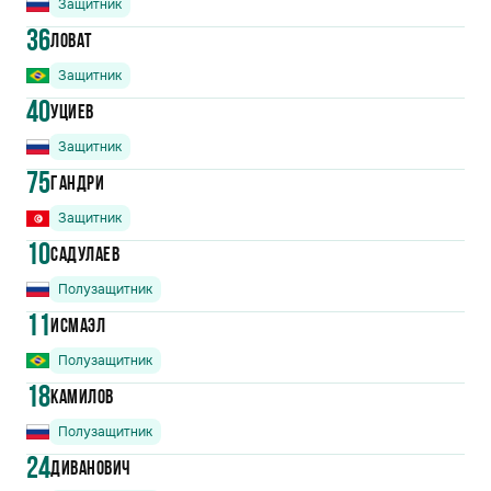
Защитник
36
Ловат
Защитник
40
Уциев
Защитник
75
Гандри
Защитник
10
Садулаев
Полузащитник
11
Исмаэл
Полузащитник
18
Камилов
Полузащитник
24
Диванович