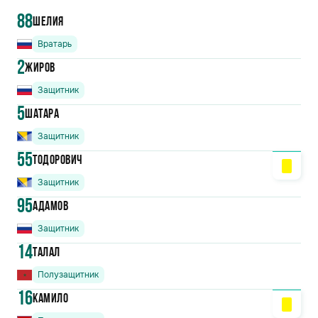
88
Шелия
Вратарь
2
Жиров
Защитник
5
Шатара
Защитник
55
Тодорович
Защитник
95
Адамов
Защитник
14
Талал
Полузащитник
16
Камило