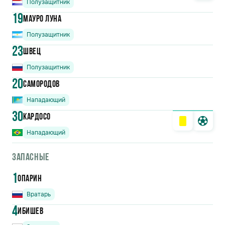
Полузащитник
19
Мауро Луна
Полузащитник
23
Швец
Полузащитник
20
Самородов
Нападающий
30
Кардосо
Нападающий
Запасные
1
Опарин
Вратарь
4
Ибишев