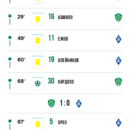
16
29′
Камило
11
49′
Ежов
19
60′
Олейников
30
68′
Кардосо
1:0
5
87′
Ороз