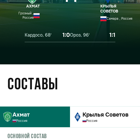
АХМАТ
КРЫЛЬЯ
СОВЕТОВ
Грозный ,
Россия
Самара , Россия
1:0
1:1
Кардосо, 68′
Ороз, 96′
Составы
Ахмат
Крылья Советов
Россия
Россия
Основной состав