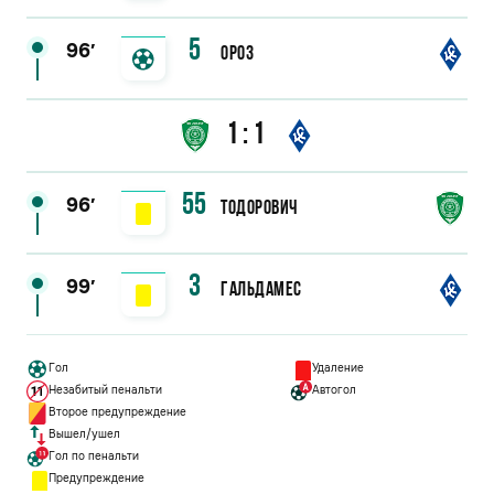
5
96′
Ороз
1:1
55
96′
Тодорович
3
99′
Гальдамес
Гол
Удаление
Незабитый пенальти
Автогол
Второе предупреждение
Вышел/ушел
Гол по пенальти
Предупреждение