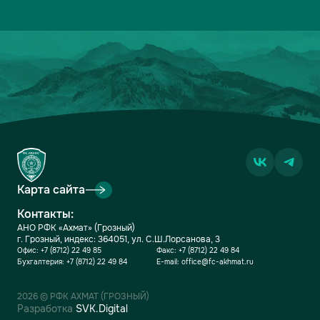
Карта сайта
Контакты:
АНО РФК «Ахмат» (Грозный)
г. Грозный, индекс: 364051, ул. С.Ш.Лорсанова, 3
Офис:
+7 (8712) 22 49 85
Факс:
+7 (8712) 22 49 84
Бухгалтерия:
+7 (8712) 22 49 84
E-mail:
office@fc-akhmat.ru
2026 © РФК АХМАТ (ГРОЗНЫЙ)
Разработка
SVK.Digital