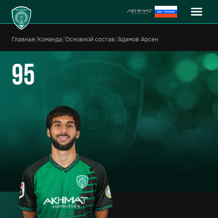
Главная
/
Команда
/
Основной состав
/
Адамов Арсен
95