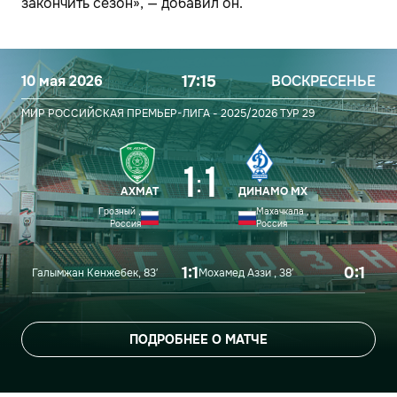
закончить сезон», — добавил он.
10 мая 2026
17:15
ВОСКРЕСЕНЬЕ
МИР РОССИЙСКАЯ ПРЕМЬЕР-ЛИГА - 2025/2026
ТУР 29
1
1
:
АХМАТ
ДИНАМО МХ
Грозный ,
Махачкала ,
Россия
Россия
1:1
0:1
Галымжан Кенжебек, 83′
Мохамед Аззи , 38′
ПОДРОБНЕЕ О МАТЧЕ