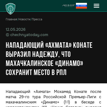
Главная
/
Новости
/
Пресса
12.05.2026
©
chechnyatoday.com
Нападающий «Ахмата» Конате
выразил надежду, что
махачкалинское «Динамо»
сохранит место в РПЛ
Нападающий «Ахмата» Мохамед Конате после
матча 29-го тура Российской Премьер-Лиги с
махачкалинским «Динамо» (1:1) в беседе с