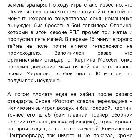
замена вратаря. По ходу игры стало известно, что
Шелия вышел на матч с температурой и в какой-то
момент нехорошо почувствовал себя. Ромащенко
вынужден был бросать в бой голкипера Опарина,
который в этом сезоне РПЛ провёл три матча и
пропустил пять мячей. В первые 15 минут второго
тайма на поле почти ничего интересного не
происходило. Запомнился разве что
оригинальный стандарт от Карпина: Мохеби тонко
продлил движение мяча пяткой на потерянного
всеми Миронова, хавбек бил с 10 метров, но
получилось неудачно.
А потом «Ахмат» едва не забил после своего
стандарта. Снова «Ростов» спасла перекладина –
Челикович выиграл воздух и бил головой. Карпин,
точнее его штаб (сам главный тренер сборной
России отбывал дисквалификацию), отреагировал
на происходящее на поле заменой Комличенко.
Центрфорвард так ничего и не показал, кроме