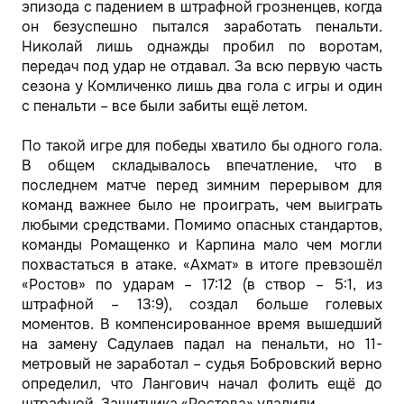
эпизода с падением в штрафной грозненцев, когда
он безуспешно пытался заработать пенальти.
Николай лишь однажды пробил по воротам,
передач под удар не отдавал. За всю первую часть
сезона у Комличенко лишь два гола с игры и один
с пенальти – все были забиты ещё летом.
По такой игре для победы хватило бы одного гола.
В общем складывалось впечатление, что в
последнем матче перед зимним перерывом для
команд важнее было не проиграть, чем выиграть
любыми средствами. Помимо опасных стандартов,
команды Ромащенко и Карпина мало чем могли
похвастаться в атаке. «Ахмат» в итоге превзошёл
«Ростов» по ударам – 17:12 (в створ – 5:1, из
штрафной – 13:9), создал больше голевых
моментов. В компенсированное время вышедший
на замену Садулаев падал на пенальти, но 11-
метровый не заработал – судья Бобровский верно
определил, что Лангович начал фолить ещё до
штрафной. Защитника «Ростова» удалили.