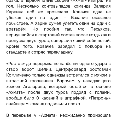
брака. В первом тайме скорее «Ахмат» наиграл на
гол. Несколько контрвыпадов команда Валерия
Карпина всё же прозевала. Ковачев едва не
убежал один на один – Вахания оказался
побыстрее. А Харин сумел улететь один на один с
вратарём. Но пробил так, что Песьяков,
вернувшийся в стартовый состав после «отдыха» и
пропуска двух туров, совершил яркий сейв ногой.
Кроме того, Ковачев зарядил с подбора на
стандарте и сотряс перекладину.
«Ростов» до перерыва не нанёс ни одного удара в
створ ворот Шелии. Центрфорвард ростовчан
Комличенко только однажды встретился с мячом в
штрафной грозненцев. Впрочем, у нападающего
хозяев Агаларова, который остаётся в основе
«Ахмата» после двух туров подряд с голами,
вообще было 0 касаний в штрафной. «Патроны»
снайперам команд подвозили плохо.
В перерыве у «Ахмата» неожиданно произошла