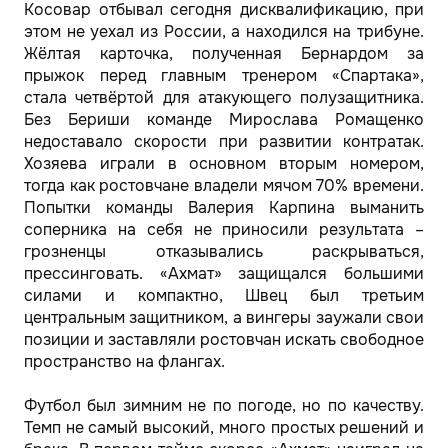
Косовар отбывал сегодня дисквалификацию, при
этом не уехал из России, а находился на трибуне.
Жёлтая карточка, полученная Бернардом за
прыжок перед главным тренером «Спартака»,
стала четвёртой для атакующего полузащитника.
Без Бериши команде Мирослава Ромащенко
недоставало скорости при развитии контратак.
Хозяева играли в основном вторым номером,
тогда как ростовчане владели мячом 70% времени.
Попытки команды Валерия Карпина выманить
соперника на себя не приносили результата –
грозненцы отказывались раскрываться,
прессинговать. «Ахмат» защищался большими
силами и компактно, Швец был третьим
центральным защитником, а вингеры заужали свои
позиции и заставляли ростовчан искать свободное
пространство на флангах.
Футбол был зимним не по погоде, но по качеству.
Темп не самый высокий, много простых решений и