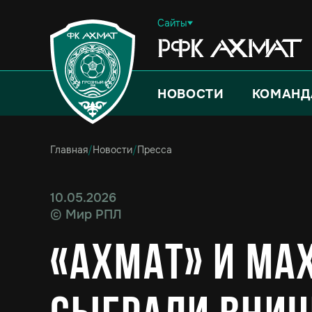
Сайты
НОВОСТИ
КОМАНД
Главная
/
Новости
/
Пресса
10.05.2026
©
Мир РПЛ
«Ахмат» и ма