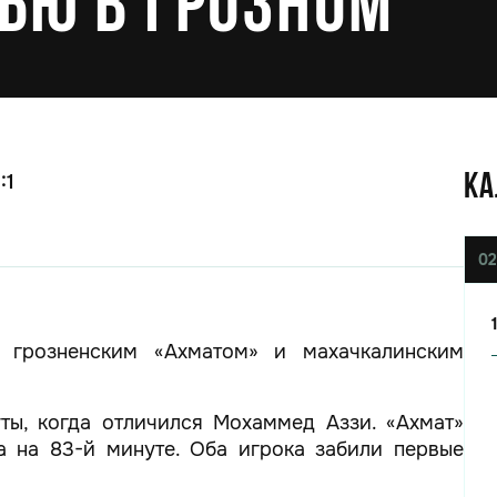
ью в Грозном
:1
КА
02
грозненским «Ахматом» и махачкалинским
ты, когда отличился Мохаммед Аззи. «Ахмат»
а на 83-й минуте. Оба игрока забили первые