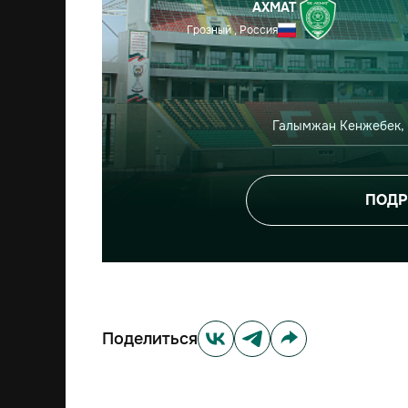
АХМАТ
Грозный , Россия
Галымжан Кенжебек, 
ПОДР
Поделиться