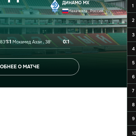
ДИНАМО МХ
1
Махачкала , Россия
2
3
1:1
0:1
83′
Мохамед Аззи , 38′
4
5
ОБНЕЕ О МАТЧЕ
6
7
8
9
1