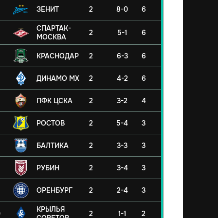
ЗЕНИТ
2
8-0
6
СПАРТАК-
2
5-1
6
МОСКВА
КРАСНОДАР
2
6-3
6
ДИНАМО МХ
2
4-2
6
ПФК ЦСКА
2
3-2
4
РОСТОВ
2
5-4
3
БАЛТИКА
2
3-3
3
РУБИН
2
3-4
3
ОРЕНБУРГ
2
2-4
3
КРЫЛЬЯ
0
2
1-1
2