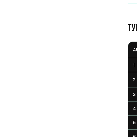
Ту
1
2
3
4
5
6