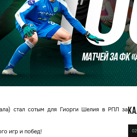
кала) стал сотым для Гиорги Шелия в РПЛ за
КА
го игр и побед!
02