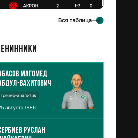
6
АКРОН
2
1-7
0
Вся таблица
енинники
Абасов Магомед
Абдул-Вахитович
Тренер-аналитик
25 августа 1986
Сербиев Руслан