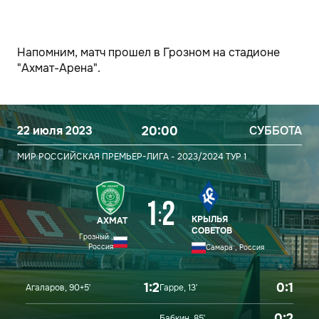
Напомним, матч прошел в Грозном на стадионе
"Ахмат-Арена".
22 июля 2023
20:00
СУББОТА
МИР РОССИЙСКАЯ ПРЕМЬЕР-ЛИГА - 2023/2024
ТУР 1
1
2
:
КРЫЛЬЯ
АХМАТ
СОВЕТОВ
Грозный ,
Россия
Самара , Россия
1:2
0:1
Агаларов, 90+5′
Гарре, 13′
0:2
Бабкин, 85′