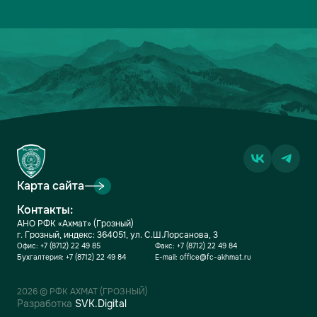
Карта сайта
Контакты:
АНО РФК «Ахмат» (Грозный)
г. Грозный, индекс: 364051, ул. С.Ш.Лорсанова, 3
Офис:
+7 (8712) 22 49 85
Факс:
+7 (8712) 22 49 84
Бухгалтерия:
+7 (8712) 22 49 84
E-mail:
office@fc-akhmat.ru
2026 © РФК АХМАТ (ГРОЗНЫЙ)
Разработка
SVK.Digital