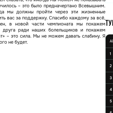
лучилось – это было предначертано Всевышним.
гда мы должны пройти через эти жизненные
ить вас за поддержку. Спасибо каждому за всё,
Ту
рен, в новой части чемпионата мы покажем
а друга ради наших болельщиков и покажем
т» – это сила. Мы не можем давать слабину. Я
го не будет.
1
2
3
4
5
6