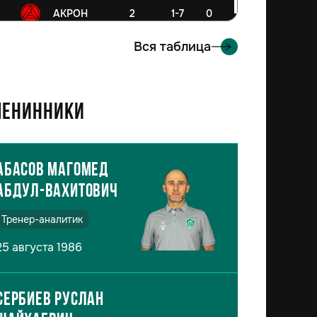
6
АКРОН
2
1-7
0
Вся таблица
енинники
Абасов Магомед
Абдул-Вахитович
Тренер-аналитик
25 августа 1986
Сербиев Руслан