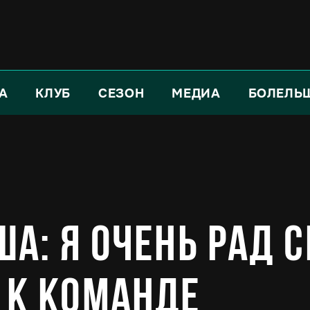
А
КЛУБ
СЕЗОН
МЕДИА
БОЛЕЛЬ
а: Я очень рад 
 к команде