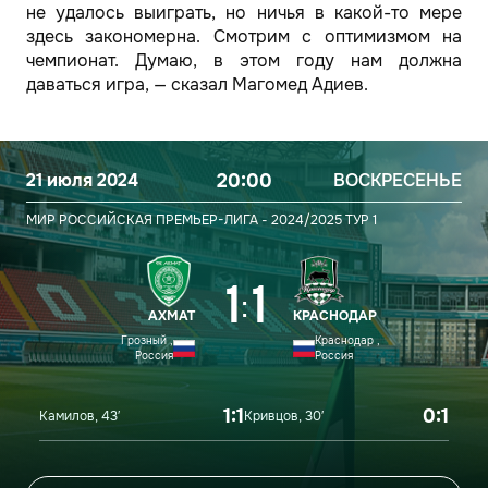
не удалось выиграть, но ничья в какой-то мере
здесь закономерна. Смотрим с оптимизмом на
чемпионат. Думаю, в этом году нам должна
даваться игра, — сказал Магомед Адиев.
21 июля 2024
20:00
ВОСКРЕСЕНЬЕ
МИР РОССИЙСКАЯ ПРЕМЬЕР-ЛИГА - 2024/2025
ТУР 1
1
1
:
АХМАТ
КРАСНОДАР
Грозный ,
Краснодар ,
Россия
Россия
1:1
0:1
Камилов, 43′
Кривцов, 30′