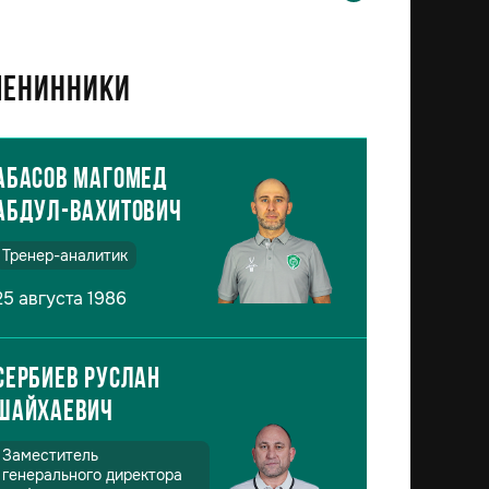
енинники
Абасов Магомед
Абдул-Вахитович
Тренер-аналитик
25 августа 1986
Сербиев Руслан
Шайхаевич
Заместитель
генерального директора