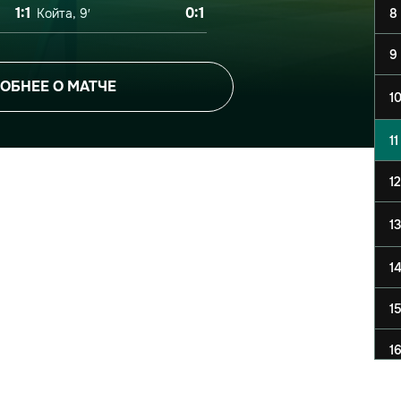
1:1
0:1
Койта, 9′
8
9
ОБНЕЕ О МАТЧЕ
1
11
12
13
1
1
1