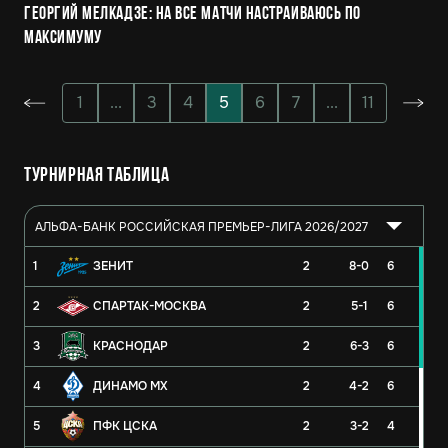
Георгий Мелкадзе: На все матчи настраиваюсь по
максимуму
1
...
3
4
5
6
7
...
11
Турнирная таблица
АЛЬФА-БАНК РОССИЙСКАЯ ПРЕМЬЕР-ЛИГА 2026/2027
1
ЗЕНИТ
2
8-0
6
2
СПАРТАК-МОСКВА
2
5-1
6
3
КРАСНОДАР
2
6-3
6
4
ДИНАМО МХ
2
4-2
6
5
ПФК ЦСКА
2
3-2
4