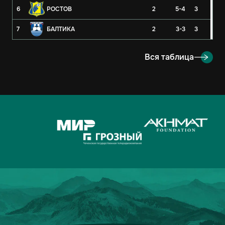
6
РОСТОВ
2
5-4
3
7
БАЛТИКА
2
3-3
3
8
РУБИН
2
3-4
3
Вся таблица
9
ОРЕНБУРГ
2
2-4
3
10
КРЫЛЬЯ СОВЕТОВ
2
1-1
2
11
АХМАТ
2
2-3
1
12
ЛОКОМОТИВ
2
2-3
1
13
ДИНАМО-МОСКВА
2
1-2
1
14
ФАКЕЛ
2
3-5
0
15
РОДИНА
2
2-7
0
16
АКРОН
2
1-7
0