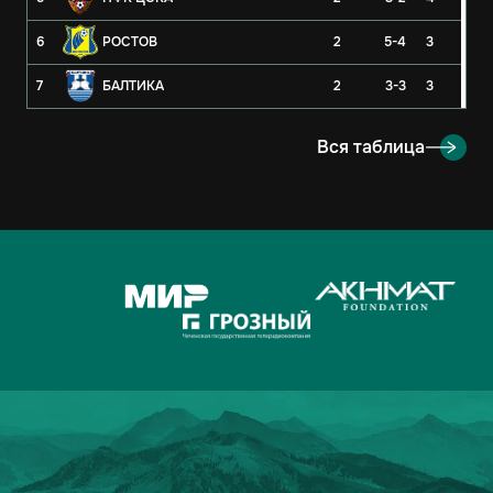
6
РОСТОВ
2
5-4
3
7
БАЛТИКА
2
3-3
3
8
РУБИН
2
3-4
3
Вся таблица
9
ОРЕНБУРГ
2
2-4
3
10
КРЫЛЬЯ СОВЕТОВ
2
1-1
2
11
АХМАТ
2
2-3
1
12
ЛОКОМОТИВ
2
2-3
1
13
ДИНАМО-МОСКВА
2
1-2
1
14
ФАКЕЛ
2
3-5
0
15
РОДИНА
2
2-7
0
16
АКРОН
2
1-7
0