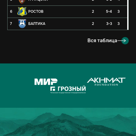
6
РОСТОВ
2
5-4
3
7
БАЛТИКА
2
3-3
3
8
РУБИН
2
3-4
3
Вся таблица
9
ОРЕНБУРГ
2
2-4
3
10
КРЫЛЬЯ СОВЕТОВ
2
1-1
2
11
АХМАТ
2
2-3
1
12
ЛОКОМОТИВ
2
2-3
1
13
ДИНАМО-МОСКВА
2
1-2
1
14
ФАКЕЛ
2
3-5
0
15
РОДИНА
2
2-7
0
16
АКРОН
2
1-7
0