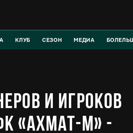
А
КЛУБ
СЕЗОН
МЕДИА
БОЛЕЛЬ
неров и игроков
ФК «Ахмат-М» -