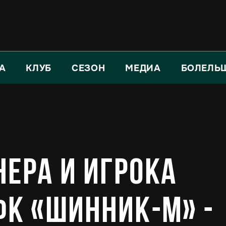
А
КЛУБ
СЕЗОН
МЕДИА
БОЛЕЛЬ
нера и игрока
ФК «Шинник-М» -