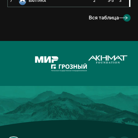
7
БАЛТИКА
2
3-3
3
8
РУБИН
2
3-4
3
Вся таблица
9
ОРЕНБУРГ
2
2-4
3
10
КРЫЛЬЯ СОВЕТОВ
2
1-1
2
11
АХМАТ
2
2-3
1
12
ЛОКОМОТИВ
2
2-3
1
13
ДИНАМО-МОСКВА
2
1-2
1
14
ФАКЕЛ
2
3-5
0
15
РОДИНА
2
2-7
0
16
АКРОН
2
1-7
0