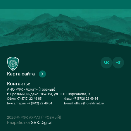
14
ФАКЕЛ
2
3-5
0
15
РОДИНА
2
2-7
0
16
АКРОН
2
1-7
0
Карта сайта
Контакты:
АНО РФК «Ахмат» (Грозный)
г. Грозный, индекс: 364051, ул. С.Ш.Лорсанова, 3
Офис:
+7 (8712) 22 49 85
Факс:
+7 (8712) 22 49 84
Бухгалтерия:
+7 (8712) 22 49 84
E-mail:
office@fc-akhmat.ru
2026 © РФК АХМАТ (ГРОЗНЫЙ)
Разработка
SVK.Digital