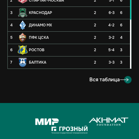
2
СПАРТАК-МОСКВА
2
5-1
6
3
КРАСНОДАР
2
6-3
6
4
ДИНАМО МХ
2
4-2
6
5
ПФК ЦСКА
2
3-2
4
6
РОСТОВ
2
5-4
3
7
БАЛТИКА
2
3-3
3
8
РУБИН
2
3-4
3
Вся таблица
9
ОРЕНБУРГ
2
2-4
3
10
КРЫЛЬЯ СОВЕТОВ
2
1-1
2
11
АХМАТ
2
2-3
1
12
ЛОКОМОТИВ
2
2-3
1
13
ДИНАМО-МОСКВА
2
1-2
1