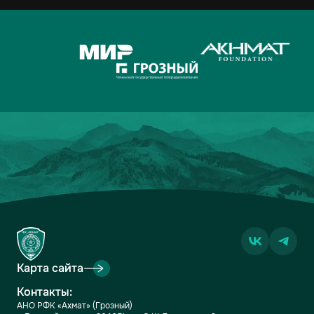
10
КРЫЛЬЯ СОВЕТОВ
2
1-1
2
11
АХМАТ
2
2-3
1
12
ЛОКОМОТИВ
2
2-3
1
13
ДИНАМО-МОСКВА
2
1-2
1
14
ФАКЕЛ
2
3-5
0
15
РОДИНА
2
2-7
0
16
АКРОН
2
1-7
0
Карта сайта
Контакты:
АНО РФК «Ахмат» (Грозный)