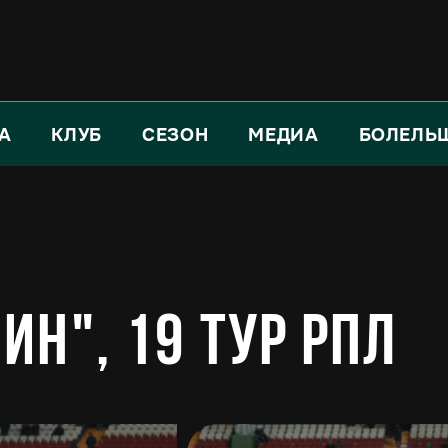
А
КЛУБ
СЕЗОН
МЕДИА
БОЛЕЛЬ
ин", 19 тур РПЛ