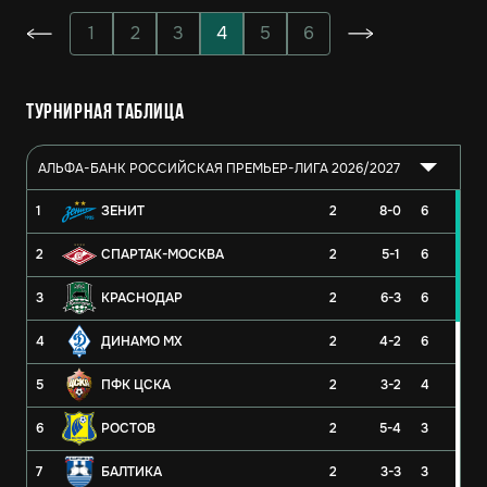
1
2
3
4
5
6
Турнирная таблица
АЛЬФА-БАНК РОССИЙСКАЯ ПРЕМЬЕР-ЛИГА 2026/2027
1
ЗЕНИТ
2
8-0
6
2
СПАРТАК-МОСКВА
2
5-1
6
3
КРАСНОДАР
2
6-3
6
4
ДИНАМО МХ
2
4-2
6
5
ПФК ЦСКА
2
3-2
4
6
РОСТОВ
2
5-4
3
7
БАЛТИКА
2
3-3
3