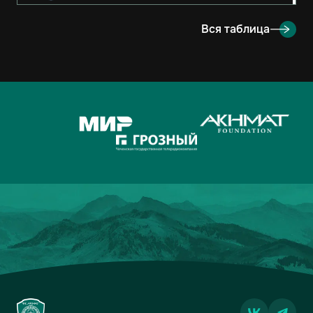
8
РУБИН
2
3-4
3
Вся таблица
9
ОРЕНБУРГ
2
2-4
3
10
КРЫЛЬЯ СОВЕТОВ
2
1-1
2
11
АХМАТ
2
2-3
1
12
ЛОКОМОТИВ
2
2-3
1
13
ДИНАМО-МОСКВА
2
1-2
1
14
ФАКЕЛ
2
3-5
0
15
РОДИНА
2
2-7
0
16
АКРОН
2
1-7
0