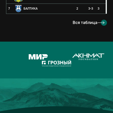
7
БАЛТИКА
2
3-3
3
8
РУБИН
2
3-4
3
Вся таблица
9
ОРЕНБУРГ
2
2-4
3
10
КРЫЛЬЯ СОВЕТОВ
2
1-1
2
11
АХМАТ
2
2-3
1
12
ЛОКОМОТИВ
2
2-3
1
13
ДИНАМО-МОСКВА
2
1-2
1
14
ФАКЕЛ
2
3-5
0
15
РОДИНА
2
2-7
0
16
АКРОН
2
1-7
0