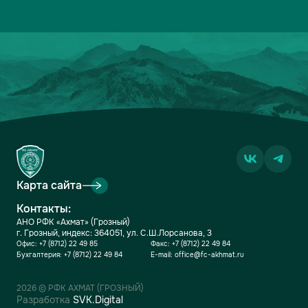
13
ДИНАМО-МОСКВА
2
1-2
1
14
ФАКЕЛ
2
3-5
0
15
РОДИНА
2
2-7
0
16
АКРОН
2
1-7
0
Карта сайта
Контакты:
АНО РФК «Ахмат» (Грозный)
г. Грозный, индекс: 364051, ул. С.Ш.Лорсанова, 3
Офис:
+7 (8712) 22 49 85
Факс:
+7 (8712) 22 49 84
Бухгалтерия:
+7 (8712) 22 49 84
E-mail:
office@fc-akhmat.ru
2026 © РФК АХМАТ (ГРОЗНЫЙ)
Разработка
SVK.Digital